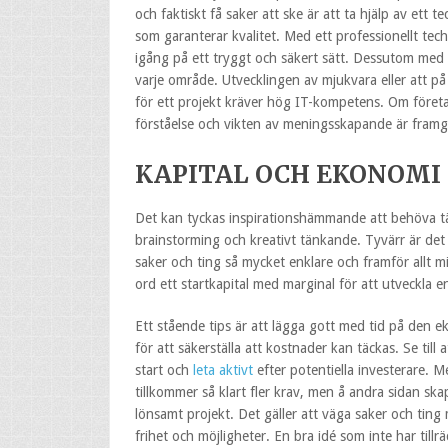
och faktiskt få saker att ske är att ta hjälp av ett 
som garanterar kvalitet. Med ett professionellt tec
igång på ett tryggt och säkert sätt. Dessutom med s
varje område. Utvecklingen av mjukvara eller att på
för ett projekt kräver hög IT-kompetens. Om företa
förståelse och vikten av meningsskapande är framgån
KAPITAL OCH EKONOMI
Det kan tyckas inspirationshämmande att behöva t
brainstorming och kreativt tänkande. Tyvärr är det 
saker och ting så mycket enklare och framför allt
ord ett startkapital med marginal för att utveckla en
Ett stående tips är att lägga gott med tid på den 
för att säkerställa att kostnader kan täckas. Se til
start och
leta aktivt
efter potentiella investerare. 
tillkommer så klart fler krav, men å andra sidan ska
lönsamt projekt. Det gäller att väga saker och ting
frihet och möjligheter. En bra idé som inte har tillr