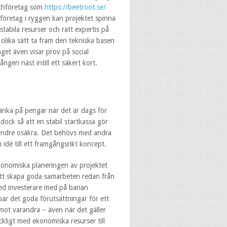
techföretag som
https://beetroot.se/
hföretag i ryggen kan projektet spinna
tabila resurser och rätt expertis på
 olika sätt ta fram den tekniska basen
get även visar prov på social
gen näst intill ett säkert kort.
änka på pengar när det är dags för
dock så att en stabil startkassa gör
 mindre osäkra. Det behövs med andra
 idé till ett framgångsrikt koncept.
ekonomiska planeringen av projektet
l att skapa goda samarbeten redan från
Med investerare med på banan
par det goda förutsättningar för ett
 mot varandra – även när det gäller
äckligt med ekonomiska resurser till