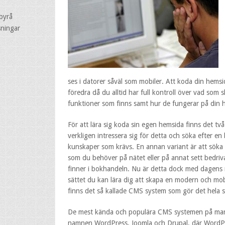
byrå
sningar
ses i datorer såväl som mobiler. Att koda din hemsi
föredra då du alltid har full kontroll över vad som sk
funktioner som finns samt hur de fungerar på din 
För att lära sig koda sin egen hemsida finns det två
verkligen intressera sig för detta och söka efter en 
kunskaper som krävs. En annan variant är att söka
som du behöver på nätet eller på annat sett bedriv
finner i bokhandeln. Nu är detta dock med dagens 
sättet du kan lära dig att skapa en modern och m
finns det så kallade CMS system som gör det hela 
De mest kända och populära CMS systemen på mark
namnen WordPress, Joomla och Drupal, där WordPr