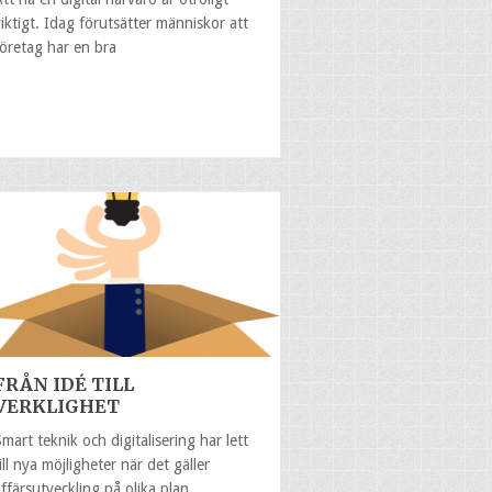
viktigt. Idag förutsätter människor att
företag har en bra
FRÅN IDÉ TILL
VERKLIGHET
Smart teknik och digitalisering har lett
till nya möjligheter när det gäller
affärsutveckling på olika plan.