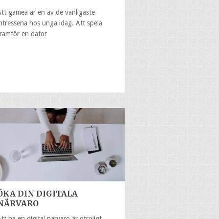
Att gamea är en av de vanligaste
intressena hos unga idag. Att spela
framför en dator
ÖKA DIN DIGITALA
NÄRVARO
Att ha en digital närvaro är otroligt